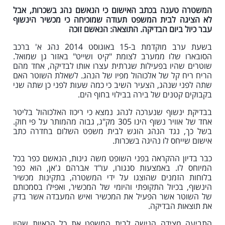
המשטרה טענה בכתב האישום כי הנאשם נהג בשכרות, אבל
לא הציגה לבית המשפט תעודה שמוכיחה כי מכשיר הינשוף
עבר כיול ביום הבדיקה. התוצאה: הנאשם זוכה
בשעת ערב מוקדמת ב-15 באוגוסט 2014 נהג א' ברכב
הסובארו שלו ממערב לצומת "קיט ושייט" באזור גן שמואל.
שוטרים שהיו בפעילות שגרתית עצרו אותו לבדיקה, אחד מהם
הריח ריח קל של אלכוהול מפיו של הנהג. לשאלת השוטר האם
שתה לפני שנהג, הצעיר השיב כי כמה שעות לפני כן שתה שני
בקבוקים קטנים של בירה בבילוי בחוף הים.
בבדיקת ינשוף שנערכה לנהג נמצא כי ריכוז האלכוהול בליטר
אחד של אוויר נשוף הינו 305 מק"ג, גבוה מהמותר על פי חוק.
בשל כך, נגד הנהג הוגש לבית משפט השלום בחדרה כתב
אישום שייחס לו נהיגה בשכרות.
כבר בדיון ההקראה בפני השופט משה גינות, הנאשם כפר בכל
המיוחס לו. באמצעות סנגורו, עו"ד אברהם ג'אן, הוא כפר
בלוחות הזמנים שהוצגו על ידי המשטרה, בתקינות מכשיר
הינשוף, בכיול התקופתי והיומי של המכשיר, ואפילו בסמכותם
של השוטר אשר הפעיל את המכשיר ואיש המעבדה אשר בדק
את תוצאות הבדיקה.
התביעה מצידה הגישה לבית המשפט את כל הראיות שהיו