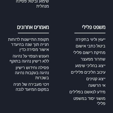
שימוע וביטול פסילה
מנהלית
משפט פלילי
מאמרים אחרונים
ייעוץ וליווי בחקירה
תקופת התיישנות לדוחות
חנייה תוך שנה בהיעדר
ביטול כתבי אישום
אישור מסירה כדין
מחיקת רישום פלילי
העונש הצפוי על נהיגה
שחרור ממעצר
ללא רישיון נהיגה בתוקף
ייצוג בהליכי שימוע
פסילה וחידוש רישיון
עיכוב הליכים פליליים
נהיגה בעקבות נהיגה
בשכרות
ייצוג קטינים
זיכוי מעבירה של חניה
אי הרשעה
במקום המיועד לנכה
מידע לנאשם בפלילים
מושגי יסוד במשפט
פלילי