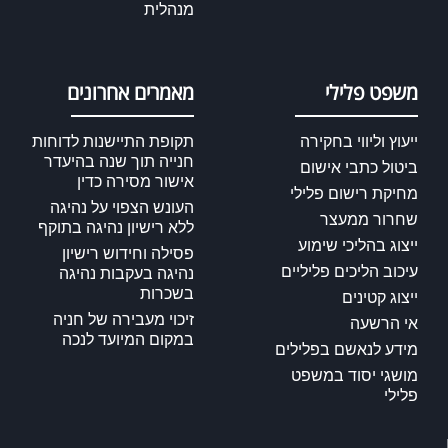
מנהלית
משפט פלילי
מאמרים אחרונים
ייעוץ וליווי בחקירה
תקופת התיישנות לדוחות
חנייה תוך שנה בהיעדר
ביטול כתבי אישום
אישור מסירה כדין
מחיקת רישום פלילי
העונש הצפוי על נהיגה
שחרור ממעצר
ללא רישיון נהיגה בתוקף
ייצוג בהליכי שימוע
פסילה וחידוש רישיון
עיכוב הליכים פליליים
נהיגה בעקבות נהיגה
בשכרות
ייצוג קטינים
זיכוי מעבירה של חניה
אי הרשעה
במקום המיועד לנכה
מידע לנאשם בפלילים
מושגי יסוד במשפט
פלילי