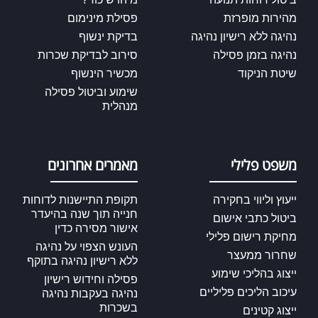
מהירות מופרזת
פסילת מינימום
נהיגה ללא רישיון נהיגה
בדיקת ינשוף
נהיגה בזמן פסילה
סירוב לבדיקת שכרות
שיטת הניקוד
מכשיר הינשוף
שימוע וביטול פסילה
מנהלית
משפט פלילי
מאמרים אחרונים
ייעוץ וליווי בחקירה
תקופת התיישנות לדוחות
חנייה תוך שנה בהיעדר
ביטול כתבי אישום
אישור מסירה כדין
מחיקת רישום פלילי
העונש הצפוי על נהיגה
שחרור ממעצר
ללא רישיון נהיגה בתוקף
ייצוג בהליכי שימוע
פסילה וחידוש רישיון
עיכוב הליכים פליליים
נהיגה בעקבות נהיגה
בשכרות
ייצוג קטינים