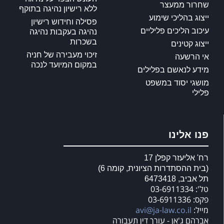
שחרור ממעצר
ללא רישיון נהיגה בתוקף
ייצוג בהליכי שימוע
פסילה וחידוש רישיון
עיכוב הליכים פליליים
נהיגה בעקבות נהיגה
בשכרות
ייצוג קטינים
זיכוי מעבירה של חניה
אי הרשעה
במקום המיועד לנכה
מידע לנאשם בפלילים
מושגי יסוד במשפט
פלילי
פנו אלינו
רח' אליעזר קפלן 17
(בית ההסתדרות הציונית, קומה 6)
תל אביב, 6473418
טל': 03-6911334
פקס: 03-6911336
מייל:
avi@ja-law.co.il
אברהם ג'אן - עורך דין תעבורה