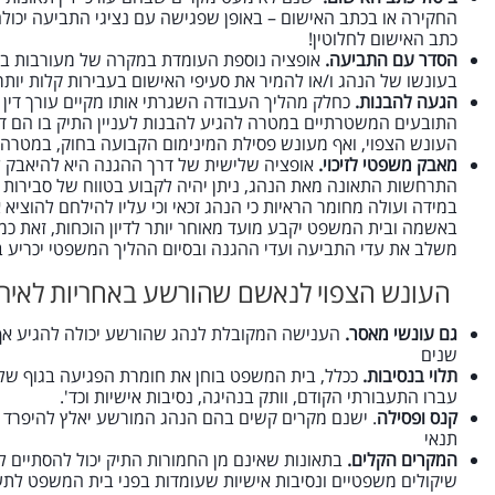
החקירה או בכתב האישום – באופן שפגישה עם נציגי התביעה יכולה
כתב האישום לחלוטין!
הסדר עם התביעה.
אופציה נוספת העומדת במקרה של מעורבות בת
בעונשו של הנהג ו/או להמיר את סעיפי האישום בעבירות קלות יותר
הגעה להבנות.
כחלק מהליך העבודה השגרתי אותו מקיים עורך דין 
התובעים המשטרתיים במטרה להגיע להבנות לעניין התיק בו הם ד
העונש הצפוי, ואף מעונש פסילת המינימום הקבועה בחוק, במטרה ל
מאבק משפטי לזיכוי.
אופציה שלישית של דרך ההגנה היא להיאבק לז
התרחשות התאונה מאת הנהג, ניתן יהיה לקבוע בטווח של סבירות גב
במידה ועולה מחומר הראיות כי הנהג זכאי וכי עליו להילחם להוציא
באשמה ובית המשפט יקבע מועד מאוחר יותר לדיון הוכחות, זאת כמו
משלב את עדי התביעה ועדי ההגנה ובסיום ההליך המשפטי יכריע 
העונש הצפוי לנאשם שהורשע באחריות לאירו
גם עונשי מאסר.
הענישה המקובלת לנהג שהורשע יכולה להגיע אף ל
שנים
תלוי בנסיבות.
ככלל, בית המשפט בוחן את חומרת הפגיעה בגוף של
עברו התעבורתי הקודם, וותק בנהיגה, נסיבות אישיות וכד'.
קנס ופסילה
. ישנם מקרים קשים בהם הנהג המורשע יאלץ להיפרד מר
תנאי
המקרים הקלים.
בתאונות שאינם מן החמורות התיק יכול להסתיים ל
שיקולים משפטיים ונסיבות אישיות שעומדות בפני בית המשפט לתע