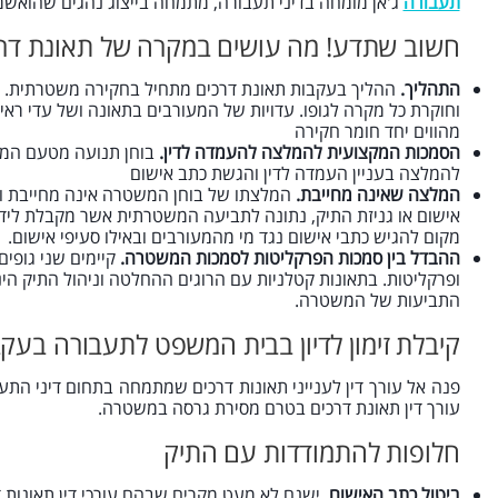
תעבורה
ג'אן מומחה בדיני תעבורה, מתמחה בייצוג נהגים שהואשמו
חשוב שתדע! מה עושים במקרה של תאונת דר
התהליך.
ההליך בעקבות תאונת דרכים מתחיל בחקירה משטרתית. ה
וחוקרת כל מקרה לגופו. עדויות של המעורבים בתאונה ושל עדי ראי
מהווים יחד חומר חקירה
הסמכות המקצועית להמלצה להעמדה לדין.
בוחן תנועה מטעם המש
להמלצה בעניין העמדה לדין והגשת כתב אישום
המלצה שאינה מחייבת.
המלצתו של בוחן המשטרה אינה מחייבת ו
אישום או גניזת התיק, נתונה לתביעה המשטרתית אשר מקבלת ליד
מקום להגיש כתבי אישום נגד מי מהמעורבים ובאילו סעיפי אישום.
ההבדל בין סמכות הפרקליטות לסמכות המשטרה.
קיימים שני גופי
ופרקליטות. בתאונות קטלניות עם הרוגים ההחלטה וניהול התיק ה
התביעות של המשטרה.
קיבלת זימון לדיון בבית המשפט לתעבורה בעק
פנה אל עורך דין לענייני תאונות דרכים שמתמחה בתחום דיני התע
עורך דין תאונת דרכים בטרם מסירת גרסה במשטרה.
חלופות להתמודדות עם התיק
ביטול כתב האישום.
ישנם לא מעט מקרים שבהם עורכי דין תאונות 