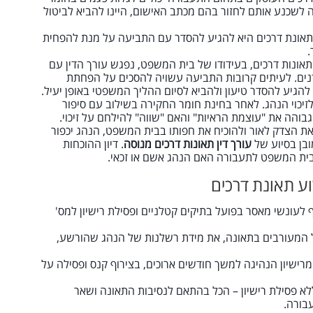
 לשכנע אותם לחזור בהם מכתב האישום, היינו להביא לביטול
אונת דרכים היא להגיע להסדר עם התביעה על מנת להפחית
.
תאונות דרכים, בעידודו של בית המשפט, נפגש עורך הדין עם
נים. לעיתים קרובות התביעה עשויה להסכים על הפחתת
הגיע להסדר טיעון ולהביא לסיום ההליך המשפטי באופן יעיל.
יכוי הנהג. לאחר בחינת חומר החקירה בשילוב עם סיפור
והה את "עוצמת הראיות" והאם "שווה" להילחם על זיכוי.
 את הצדק לאור ולהוכיח את חפותו בבית המשפט, הנהג יכפור
בן בסיוע של
עורך דין תאונות דרכים מנוסה
. דיון ההוכחות
בית המשפט לתעבורה האם הנהג אשם או זכאי.
ע תאונת דרכים
עונשי מאסר בפועל בתיקים קטלניים ופסילת רישיון למס'
 המעורבים בתאונה, את מידת רשלנות של הנהג שהורשע,
ישיון הנהיגה למשך חודשים ארוכים, בצירוף קנס ופסילה על
לא פסילת רישיון – הכל בהתאם לנסיבות התאונה ושאר
בורה.