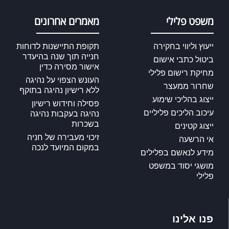
משפט פלילי
מאמרים אחרונים
ייעוץ וליווי בחקירה
תקופת התיישנות לדוחות
חנייה תוך שנה בהיעדר
ביטול כתבי אישום
אישור מסירה כדין
מחיקת רישום פלילי
העונש הצפוי על נהיגה
שחרור ממעצר
ללא רישיון נהיגה בתוקף
ייצוג בהליכי שימוע
פסילה וחידוש רישיון
עיכוב הליכים פליליים
נהיגה בעקבות נהיגה
בשכרות
ייצוג קטינים
זיכוי מעבירה של חניה
אי הרשעה
במקום המיועד לנכה
מידע לנאשם בפלילים
מושגי יסוד במשפט
פלילי
פנו אלינו