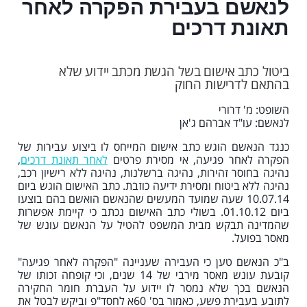
לנאשם בעבירת הפקרה לאחר
תאונת דרכים
ביטול כתב אישום בשל הגשת מכתב יידוע שלא
בהתאם לדרישות החוק
השופט: מ' דרורי
לנאשם: עו"ד אברהם ג'אן
כנגד הנאשם הוגש כתב אישום המייחס לו ביצוע עבירות של
הפקרה לאחר פגיעה, אי מסירת פרטים
לאחר תאונת דרכים
,
נהיגה בחוסר זהירות, נהיגה ברשלנות, נהיגה ללא רישיון רכב,
נהיגה ללא ביטוח ומסירת ידיעה כוזבת. כתב האישום הוגש ביום
10.07.14 שעה שמועד המעשים שהנאשם הואשם בהם בוצעו
ביום 01.10.12. בשולי כתב האישום נכתב כי קיימת אפשרות
שהמדינה תבקש מבית המשפט להטיל על הנאשם עונש של
מאסר בפועל.
ב"כ הנאשם טען כי העבירה שעניינה "הפקרה לאחר פגיעה"
קובעת עונש מאסר מירבי של 14 שנים, וכי קופחה זכותו של
הנאשם בכך שלא נמסר לו יידוע על העברת חומר החקירה
לתובע בעבירת פשע, כאמור בס' 60א לחסד"פ וביקש לבטל את