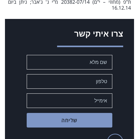
ת"פ (מחוזי – י"ם) 20382-07/14 מ"י נ' ג'אבר; ניתן ביום
16.12.14
צרו איתי קשר
שליחה