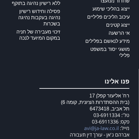
שחרור ממעצר
ללא רישיון נהיגה בתוקף
ייצוג בהליכי שימוע
פסילה וחידוש רישיון
עיכוב הליכים פליליים
נהיגה בעקבות נהיגה
בשכרות
ייצוג קטינים
זיכוי מעבירה של חניה
אי הרשעה
במקום המיועד לנכה
מידע לנאשם בפלילים
מושגי יסוד במשפט
פלילי
פנו אלינו
רח' אליעזר קפלן 17
(בית ההסתדרות הציונית, קומה 6)
תל אביב, 6473418
טל': 03-6911334
פקס: 03-6911336
מייל:
avi@ja-law.co.il
אברהם ג'אן - עורך דין תעבורה