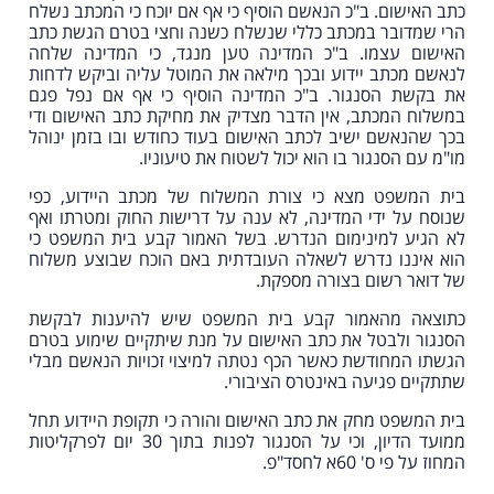
כתב האישום. ב"כ הנאשם הוסיף כי אף אם יוכח כי המכתב נשלח
הרי שמדובר במכתב כללי שנשלח כשנה וחצי בטרם הגשת כתב
האישום עצמו. ב"כ המדינה טען מנגד, כי המדינה שלחה
לנאשם מכתב יידוע ובכך מילאה את המוטל עליה וביקש לדחות
את בקשת הסנגור. ב"כ המדינה הוסיף כי אף אם נפל פגם
במשלוח המכתב, אין הדבר מצדיק את מחיקת כתב האישום ודי
בכך שהנאשם ישיב לכתב האישום בעוד כחודש ובו בזמן ינוהל
מו"מ עם הסנגור בו הוא יכול לשטוח את טיעוניו.
בית המשפט מצא כי צורת המשלוח של מכתב היידוע, כפי
שנוסח על ידי המדינה, לא ענה על דרישות החוק ומטרתו ואף
לא הגיע למינימום הנדרש. בשל האמור קבע בית המשפט כי
הוא איננו נדרש לשאלה העובדתית באם הוכח שבוצע משלוח
של דואר רשום בצורה מספקת.
כתוצאה מהאמור קבע בית המשפט שיש להיענות לבקשת
הסנגור ולבטל את כתב האישום על מנת שיתקיים שימוע בטרם
הגשתו המחודשת כאשר הכף נטתה למיצוי זכויות הנאשם מבלי
שתתקיים פגיעה באינטרס הציבורי.
בית המשפט מחק את כתב האישום והורה כי תקופת היידוע תחל
ממועד הדיון, וכי על הסנגור לפנות בתוך 30 יום לפרקליטות
המחוז על פי ס' 60א לחסד"פ.