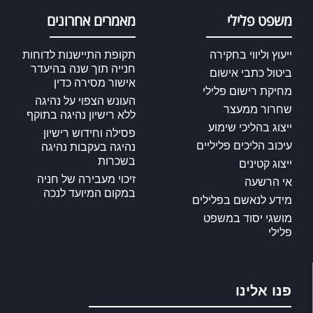
משפט פלילי
מאמרים אחרונים
ייעוץ וליווי בחקירה
תקופת התיישנות לדוחות
חנייה תוך שנה בהיעדר
ביטול כתבי אישום
אישור מסירה כדין
מחיקת רישום פלילי
העונש הצפוי על נהיגה
שחרור ממעצר
ללא רישיון נהיגה בתוקף
ייצוג בהליכי שימוע
פסילה וחידוש רישיון
עיכוב הליכים פליליים
נהיגה בעקבות נהיגה
בשכרות
ייצוג קטינים
זיכוי מעבירה של חניה
אי הרשעה
במקום המיועד לנכה
מידע לנאשם בפלילים
מושגי יסוד במשפט
פלילי
פנו אלינו