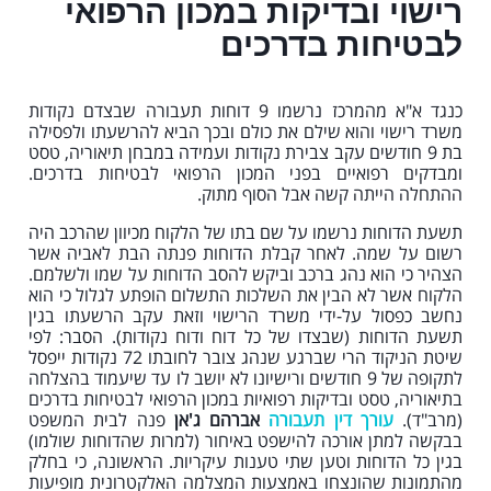
רישוי ובדיקות במכון הרפואי
לבטיחות בדרכים
כנגד א"א מהמרכז נרשמו 9 דוחות תעבורה שבצדם נקודות
משרד רישוי והוא שילם את כולם ובכך הביא להרשעתו ולפסילה
בת 9 חודשים עקב צבירת נקודות ועמידה במבחן תיאוריה, טסט
ומבדקים רפואיים בפני המכון הרפואי לבטיחות בדרכים.
ההתחלה הייתה קשה אבל הסוף מתוק.
תשעת הדוחות נרשמו על שם בתו של הלקוח מכיוון שהרכב היה
רשום על שמה. לאחר קבלת הדוחות פנתה הבת לאביה אשר
הצהיר כי הוא נהג ברכב וביקש להסב הדוחות על שמו ולשלמם.
הלקוח אשר לא הבין את השלכות התשלום הופתע לגלול כי הוא
נחשב כפסול על-ידי משרד הרישוי וזאת עקב הרשעתו בגין
תשעת הדוחות (שבצדו של כל דוח ודוח נקודות). הסבר: לפי
שיטת הניקוד הרי שברגע שנהג צובר לחובתו 72 נקודות ייפסל
לתקופה של 9 חודשים ורישיונו לא יושב לו עד שיעמוד בהצלחה
בתיאוריה, טסט ובדיקות רפואיות במכון הרפואי לבטיחות בדרכים
(מרב"ד).
עורך דין תעבורה
אברהם ג'אן
פנה לבית המשפט
בבקשה למתן אורכה להישפט באיחור (למרות שהדוחות שולמו)
בגין כל הדוחות וטען שתי טענות עיקריות. הראשונה, כי בחלק
מהתמונות שהונצחו באמצעות המצלמה האלקטרונית מופיעות