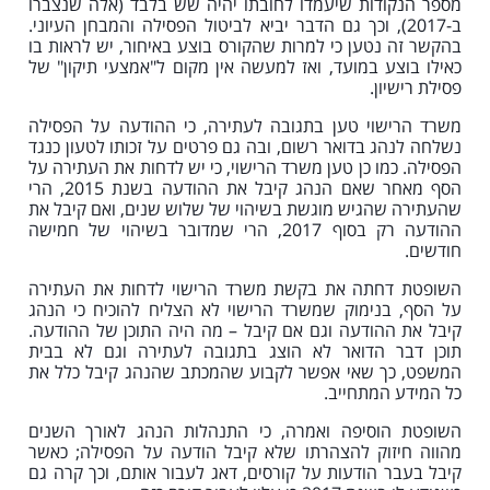
מספר הנקודות שיעמדו לחובתו יהיה שש בלבד (אלה שנצברו
ב-2017), וכך גם הדבר יביא לביטול הפסילה והמבחן העיוני.
בהקשר זה נטען כי למרות שהקורס בוצע באיחור, יש לראות בו
כאילו בוצע במועד, ואז למעשה אין מקום ל"אמצעי תיקון" של
פסילת רישיון.
משרד הרישוי טען בתגובה לעתירה, כי ההודעה על הפסילה
נשלחה לנהג בדואר רשום, ובה גם פרטים על זכותו לטעון כנגד
הפסילה. כמו כן טען משרד הרישוי, כי יש לדחות את העתירה על
הסף מאחר שאם הנהג קיבל את ההודעה בשנת 2015, הרי
שהעתירה שהגיש מוגשת בשיהוי של שלוש שנים, ואם קיבל את
ההודעה רק בסוף 2017, הרי שמדובר בשיהוי של חמישה
חודשים.
השופטת דחתה את בקשת משרד הרישוי לדחות את העתירה
על הסף, בנימוק שמשרד הרישוי לא הצליח להוכיח כי הנהג
קיבל את ההודעה וגם אם קיבל – מה היה התוכן של ההודעה.
תוכן דבר הדואר לא הוצג בתגובה לעתירה וגם לא בבית
המשפט, כך שאי אפשר לקבוע שהמכתב שהנהג קיבל כלל את
כל המידע המתחייב.
השופטת הוסיפה ואמרה, כי התנהלות הנהג לאורך השנים
מהווה חיזוק להצהרתו שלא קיבל הודעה על הפסילה; כאשר
קיבל בעבר הודעות על קורסים, דאג לעבור אותם, וכך קרה גם