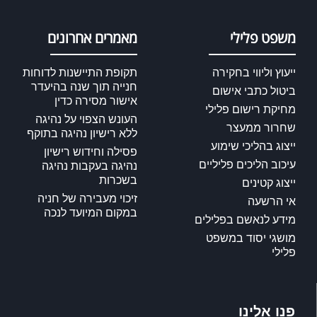
משפט פלילי
מאמרים אחרונים
ייעוץ וליווי בחקירה
תקופת התיישנות לדוחות
חנייה תוך שנה בהיעדר
ביטול כתבי אישום
אישור מסירה כדין
מחיקת רישום פלילי
העונש הצפוי על נהיגה
שחרור ממעצר
ללא רישיון נהיגה בתוקף
ייצוג בהליכי שימוע
פסילה וחידוש רישיון
עיכוב הליכים פליליים
נהיגה בעקבות נהיגה
בשכרות
ייצוג קטינים
זיכוי מעבירה של חניה
אי הרשעה
במקום המיועד לנכה
מידע לנאשם בפלילים
מושגי יסוד במשפט
פלילי
פנו אלינו