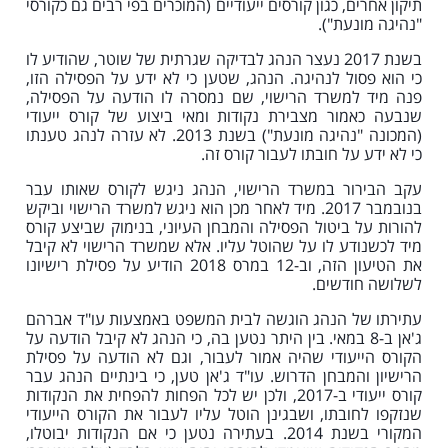
תיקון אחרים, כגון קורסים ייעודיים (המוכרים בפי רבים גם כקורסי
"נהיגה מונעת").
בשנת 2017 נעצר הנהג לבדיקה שגרתית של שוטר, שהודיע לו
כי הוא פסול לנהיגה. הנהג, שטען כי לא ידע על הפסילה הזו,
פנה מיד למשרד הרישוי, שם נמסרה לו הודעה על הפסילה,
שנבעה כאמור מצבירת נקודות ומאי ביצוע של קורס ייעודי
(המכונה "נהיגה מונעת") בשנת 2013. לא עזרה לנהג טענתו
כי לא ידע על חובתו לעבור קורס זה.
עקב הבירור במשרד הרישוי, הנהג ניגש לקורס שאותו עבר
בנובמבר 2017. מיד לאחר מכן הוא ניגש למשרד הרישוי וביקש
להורות על ביטול הפסילה והמבחן העיוני, בנימוק שביצע קורס
מיד לכשנודע לו על שהוטל עליו. אלא שמשרד הרישוי לא קיבל
את הטיעון הזה, וב-12 במרס 2018 הודיע על פסילת רישיונו
לשלושה חודשים.
עתירתו של הנהג הוגשה לבית המשפט באמצעות עו"ד אברהם
ג'אן ב-8 במאי. בין היתר נטען בה, כי הנהג לא קיבל הודעה על
הקורס הייעודי שהיה אמור לעבור, וגם לא הודעה על פסילת
הרישיון והמבחן הדרוש. עו"ד ג'אן טען, כי בינתיים הנהג עבר
קורס ייעודי ב-2017, ולכן יש לכל הפחות להפחית את הנקודות
שנזקפו לחובתו, ושבגינן הוטל עליו לעבור את הקורס הייעודי
המקורי בשנת 2014. בעתירה נטען כי אם הנקודות יבוטלו,