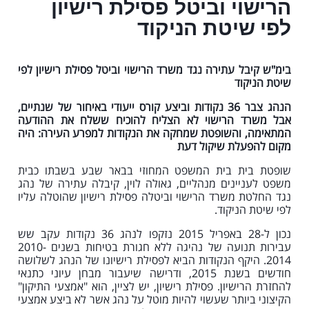
הרישוי וביטל פסילת רישיון
לפי שיטת הניקוד
בימ"ש קיבל עתירה נגד משרד הרישוי וביטל פסילת רישיון לפי
שיטת הניקוד
הנהג צבר 36 נקודות וביצע קורס ייעודי באיחור של שנתיים,
אבל משרד הרישוי לא הצליח להוכיח ששלח את ההודעה
המתאימה, והשופטת שמחקה את הנקודות למפרע העירה: היה
מקום להפעלת שיקול דעת
שופטת בית בית המשפט המחוזי בבאר שבע בשבתו כבית
משפט לעניינים מנהליים, גאולה לוין, קיבלה עתירה של נהג
נגד החלטת משרד הרישוי וביטלה פסילת רישיון שהוטלה עליו
לפי שיטת הניקוד.
נכון ל-28 באפריל 2015 נזקפו לנהג 36 נקודות עקב שש
עבירות תנועה של נהיגה ללא חגורת בטיחות בשנים 2010-
2014. היקף הנקודות הביא לפסילת רישיונו של הנהג לשלושה
חודשים בשנת 2015, ודרישה שיעבור מבחן עיוני כתנאי
להחזרת הרישיון. פסילת רישיון, יש לציין, הוא "אמצעי התיקון"
הקיצוני ביותר שעשוי להיות מוטל על נהג אשר לא ביצע אמצעי