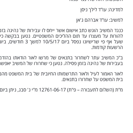
למדינה: עו"ד לילך ניסן
למשיב: עו"ד אברהם ג'אן
כנגד המשיב הוגש כתב אישום אשר ייחס לו עבירות של נהיגה בז
להורות על מעצרו עד תום ההליכים המשפטיים. נטען בבקשה כי ש
הרשעות קודמות.
ב"כ המשיב עתר לשחרור בתנאים של מרשו לאור הודאתו בהזדמנ
בעבירות של נהיגה בזמן פסילה. נטען כי שחרורו של המשיב יאפשר
לאור האמור לעיל ולאור התרשמותו החיובית של בית המשפט מהמפ
בית המשפט על שחרורו בתנאים.
מ"ת (השלום לתעבורה – פ"ת) 12761-06-17 מ"י נ' סבג, ניתן ביום 27.6.17