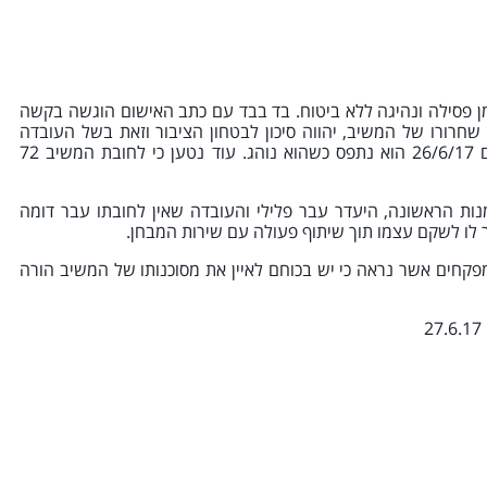
מן פסילה ונהיגה ללא ביטוח. בד בבד עם כתב האישום הוגשה בקשה
חרורו של המשיב, יהווה סיכון לבטחון הציבור וזאת בשל העובדה
שעל אף פי שרישיונו נפסל ביום 10/5/17 למשך 3 חודשים, ביום 26/6/17 הוא נתפס כשהוא נוהג. עוד נטען כי לחובת המשיב 72
ות הראשונה, היעדר עבר פלילי והעובדה שאין לחובתו עבר דומה
 לו לשקם עצמו תוך שיתוף פעולה עם שירות המבחן.
קחים אשר נראה כי יש בכוחם לאיין את מסוכנותו של המשיב הורה