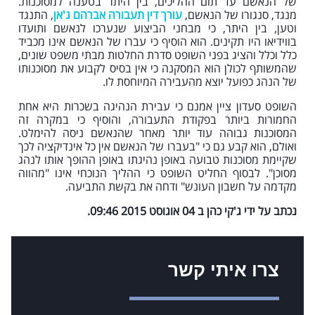
של הנאשם עד תום ההליכים, בין היתר בטענה למסוכנות.
מנגד, סנגורו של הנאשם,
עורך דין תעבורה אברהם ג'אן
, התנגד
וטען, בין היתר, כי מבחני הביצוע שנערכו לנאשם ותועדו
בווידיאו היו תקינים. הוא הוסיף כי עברו של הנאשם אינו מכביד
כלל וכלל והציג בפני השופט סדרת החלטות מבתי משפט שונים,
שהמשותף לכולן הוא המסקנה כי אין בסיס לקבוע את מסוכנותו
של הנהג כפועל יוצא מהעבירה המיוחסת לו.
השופט סעדון ציין אמנם כי עבירת הנהיגה בשכרות היא אחת
החמורות ביותר בפקודת התעבורה, והוסיף כי במקרה זה
המסוכנות גבוהה עוד יותר מאחר שהנאשם ניסה להימלט.
ואולם, הוא קבע גם כי "בעברו של הנאשם אין כל אינדיקציה לכך
שקיימת מסוכנות טבועה באופן נהיגתו באופן ההופך אותו לנהג
מסוכן". לבסוף החליט השופט כי ההליך הנוכחי אינו "מהווה
מקדמה על חשבון העונש" ודחה את בקשת התביעה.
נכתב על ידי ג'קי כהן ב 04 אוגוסט 2015 09:46.
צרו איתי קשר