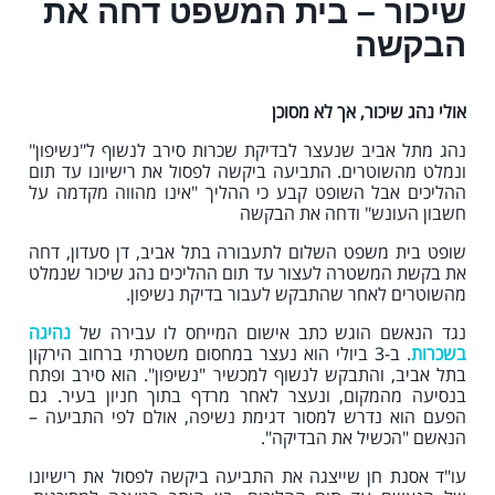
שיכור – בית המשפט דחה את
הבקשה
אולי נהג שיכור, אך לא מסוכן
נהג מתל אביב שנעצר לבדיקת שכרות סירב לנשוף ל"נשיפון"
ונמלט מהשוטרים. התביעה ביקשה לפסול את רישיונו עד תום
ההליכים אבל השופט קבע כי ההליך "אינו מהווה מקדמה על
חשבון העונש" ודחה את הבקשה
שופט בית משפט השלום לתעבורה בתל אביב, דן סעדון, דחה
את בקשת המשטרה לעצור עד תום ההליכים נהג שיכור שנמלט
מהשוטרים לאחר שהתבקש לעבור בדיקת נשיפון.
נגד הנאשם הוגש כתב אישום המייחס לו עבירה של
נהיגה
בשכרות
. ב-3 ביולי הוא נעצר במחסום משטרתי ברחוב הירקון
בתל אביב, והתבקש לנשוף למכשיר "נשיפון". הוא סירב ופתח
בנסיעה מהמקום, ונעצר לאחר מרדף בתוך חניון בעיר. גם
הפעם הוא נדרש למסור דגימת נשיפה, אולם לפי התביעה –
הנאשם "הכשיל את הבדיקה".
עו"ד אסנת חן שייצגה את התביעה ביקשה לפסול את רישיונו