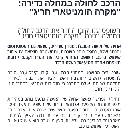
הרכב לחולה במחלה נדירה:
"מקרה הומניטארי חריג"
השופט עמי קובו החזיר את הרכב לחולה
במחלה נדירה: "מקרה הומניטארי חריג"
אחיה של אישה הסובלת מניוון שרירים, שהוא גם האפוטרופוס
והנהג שלה, נתפס נוהג בשכרות, והמשטרה הוציאה צו איסור
שימוש ברכב. השופט המחוזי קיבל את הערר וקבע: קרובת
משפחה אחרת תסיע את בעלת הרכב
שופט בית המשפט המחוזי מרכז, עמי קובו, קיבל ערר והורה
למשטרה להשיב לתושבת ראשון לציון את רכבה. לכאורה,
החלטה שכיחה, אולם מתברר כי הנסיבות שהביאו להחלטה זו
הינן די נדירות.
תחילת הפרשה כאשר אחיה של האישה נתפס נוהג במהירות
מופרזת ותחת השפעת אלכוהול. בירור של השוטרים אשר תפסו
אותו העלה, כי מדובר בפעם השלישית שבה אותו אדם נוהג
בשכרות, פעמיים זה קרה ברכב עם תו נכה השייך לאחותו.
מאחר ומדובר בעבירה שלישית, קצין משטרה הוציא צו ל-60 יום
האוסר כל שימוש ברכב.