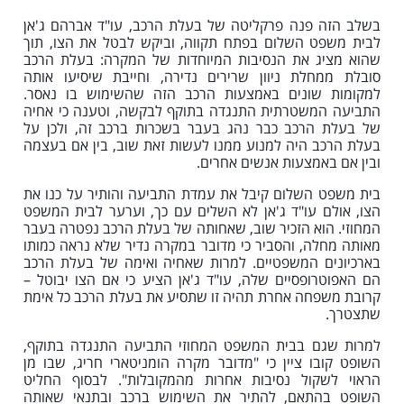
בשלב הזה פנה פרקליטה של בעלת הרכב, עו"ד אברהם ג'אן
לבית משפט השלום בפתח תקווה, וביקש לבטל את הצו, תוך
שהוא מציג את הנסיבות המיוחדות של המקרה: בעלת הרכב
סובלת ממחלת ניוון שרירים נדירה, וחייבת שיסיעו אותה
למקומות שונים באמצעות הרכב הזה שהשימוש בו נאסר.
התביעה המשטרתית התנגדה בתוקף לבקשה, וטענה כי אחיה
של בעלת הרכב כבר נהג בעבר בשכרות ברכב זה, ולכן על
בעלת הרכב היה למנוע ממנו לעשות זאת שוב, בין אם בעצמה
ובין אם באמצעות אנשים אחרים.
בית משפט השלום קיבל את עמדת התביעה והותיר על כנו את
הצו, אולם עו"ד ג'אן לא השלים עם כך, וערער לבית המשפט
המחוזי. הוא הזכיר שוב, שאחותה של בעלת הרכב נפטרה בעבר
מאותה מחלה, והסביר כי מדובר במקרה נדיר שלא נראה כמותו
בארכיונים המשפטיים. למרות שאחיה ואימה של בעלת הרכב
הם האפוטרופסיים שלה, עו"ד ג'אן הציע כי אם הצו יבוטל –
קרובת משפחה אחרת תהיה זו שתסיע את בעלת הרכב כל אימת
שתצטרך.
למרות שגם בבית המשפט המחוזי התביעה התנגדה בתוקף,
השופט קובו ציין כי "מדובר מקרה הומניטארי חריג, שבו מן
הראוי לשקול נסיבות אחרות מהמקובלות". לבסוף החליט
השופט בהתאם, להתיר את השימוש ברכב ובתנאי שאותה