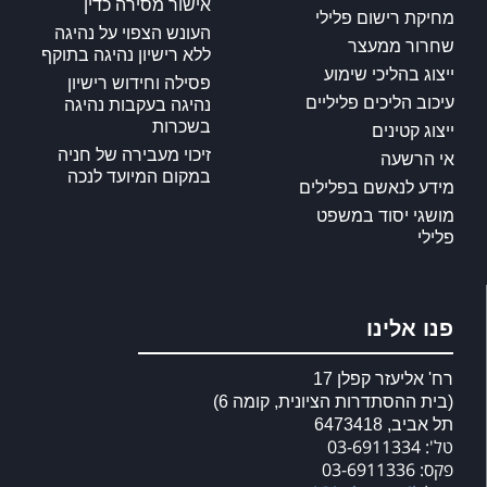
אישור מסירה כדין
מחיקת רישום פלילי
העונש הצפוי על נהיגה
שחרור ממעצר
ללא רישיון נהיגה בתוקף
ייצוג בהליכי שימוע
פסילה וחידוש רישיון
עיכוב הליכים פליליים
נהיגה בעקבות נהיגה
בשכרות
ייצוג קטינים
זיכוי מעבירה של חניה
אי הרשעה
במקום המיועד לנכה
מידע לנאשם בפלילים
מושגי יסוד במשפט
פלילי
פנו אלינו
רח' אליעזר קפלן 17
(בית ההסתדרות הציונית, קומה 6)
תל אביב, 6473418
טל': 03-6911334
פקס: 03-6911336