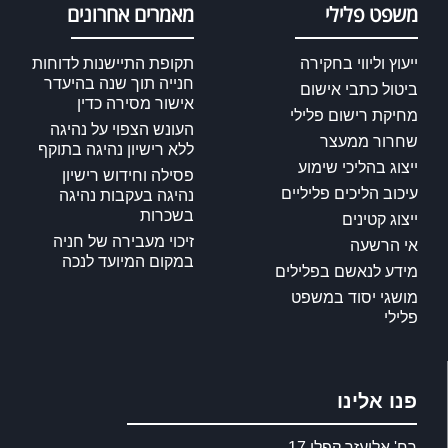
משפט פלילי
מאמרים אחרונים
ייעוץ וליווי בחקירה
תקופת התיישנות לדוחות
חנייה תוך שנה בהיעדר
ביטול כתבי אישום
אישור מסירה כדין
מחיקת רישום פלילי
העונש הצפוי על נהיגה
שחרור ממעצר
ללא רישיון נהיגה בתוקף
ייצוג בהליכי שימוע
פסילה וחידוש רישיון
עיכוב הליכים פליליים
נהיגה בעקבות נהיגה
בשכרות
ייצוג קטינים
זיכוי מעבירה של חניה
אי הרשעה
במקום המיועד לנכה
מידע לנאשם בפלילים
מושגי יסוד במשפט
פלילי
פנו אלינו
רח' אליעזר קפלן 17