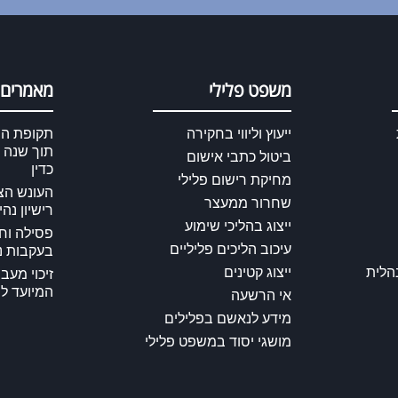
משפט פלילי
מאמרים 
ייעוץ וליווי בחקירה
תקופת התי
תוך שנה 
ביטול כתבי אישום
כדין
מחיקת רישום פלילי
העונש הצפ
שחרור ממעצר
רישיון נה
ייצוג בהליכי שימוע
פסילה וחי
עיכוב הליכים פליליים
בעקבות נ
הלית
ייצוג קטינים
זיכוי מעב
המיועד ל
אי הרשעה
מידע לנאשם בפלילים
מושגי יסוד במשפט פלילי