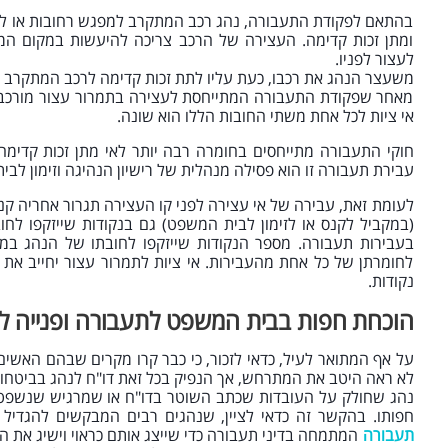
בהתאם לפקודת התעבורה, נהג רכב המתקרב למפגש רחובות או לצו
ומתן זכות קדימה. העצירה של הרכב צריכה להיעשות במקום המ
לעצור לפניו.
משעצר הנהג את רכבו, כעת עליו לתת זכות קדימה לרכב המתקרב 
מאחר שפקודת התעבורה המתייחסת לעצירה בתמרור עצור מורכבת
אי ציות לכל אחת משתי החובות הללו הוא שונה.
חוקי התעבורה מתייחסים בחומרה רבה יותר לאי מתן זכות קדימה 
עבירת תעבורה זו הוא פסילה מנהלית של רישיון הנהיגה וזימון לבי
(במקביל לקנס או לזימון לבית המשפט) גם בנקודות שייזקפו ל
בעבירות תעבורה. מספר הנקודות שייזקפו לחובתו של הנהג במ
לחומרתן של כל אחת מהעבירות. אי ציות לתמרור עצור יחייב את
נקודות.
הוכחת חפות בבית המשפט לתעבורה ופנייה לע
על אף המתואר לעיל, כדאי לזכור, כי כבר קרו מקרים שבהם האשים
לא ראה היטב את המתרחש, אך הנפיק בכל זאת דו"ח לנהג בביטחון
נהג שחולק על העובדות שכתב השוטר בדו"ח או שמרגיש שנשפט בח
חפותו. בהקשר זה כדאי לציין, שנהגים רבים המבקשים להגדיל 
תעבורה
המתמחה בדיני תעבורה כדי שייצג אותם כראוי וישיג את ה