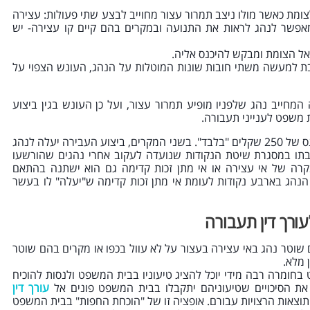
מת כאשר מולו ניצב תמרור עצור מחוייב לבצע שתי פעולות: עצירה
אפשר לנהג לראות את התנועה ובמקרים בהם קיים קו עצירה- יש
אל הצומת ומבקש להיכנס אליה.
 למעשה משתי חובות שונות המוטלות על הנהג, העונש הצפוי על
המחייב נהג שלפניו מופיע תמרור עצור, ועל כן העונש בגין ביצוע
ת משפט לענייני תעבורה.
לעומת זאת, עבירה של אי עצירה לפני קו העצירה תגרור אחריה קנס של 250 שקלים "בלבד". בשני המקרים, ביצוע העבירה יעלה לנהג
חובתו במסגרת שיטת הנקודות שנועדה לעקוב אחרי נהגים שהורשעו
קרה של אי עצירה או אי מתן זכות קדימה גם הוא ישתנה בהתאם
 הנהג בארבע נקודות לעומת אי מתן זכות קדימה ש"יעלה" לו בעשר
ורך דין תעבורה
 שוטר נהג באי עצירה בעצור על לא עוול בכפו או מקרים בהם שוטר
 מלא.
ומרה רבה מידי יוכל להציג טיעוניו בבית המשפט ולנסות להוכיח
את הסיכויים שטיעוניהם יתקבלו בבית המשפט פונים אל
עורך דין
תוצאות הרצויות עבורם. אופציה זו של "הוכחת החפות" בבית המשפט