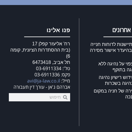
אחרונים
פנו אלינו
רח' אליעזר קפלן 17
ישנות לדוחות חנייה
(בית ההסתדרות הציונית, קומה
בהיעדר אישור מסירה
6)
תל אביב, 6473418
וי על נהיגה ללא
טל': 03-6911334
יגה בתוקף
פקס: 03-6911336
דוש רישיון נהיגה
מייל:
avi@ja-law.co.il
היגה בשכרות
אברהם ג'אן - עורך דין תעבורה
ירה של חניה במקום
נכה