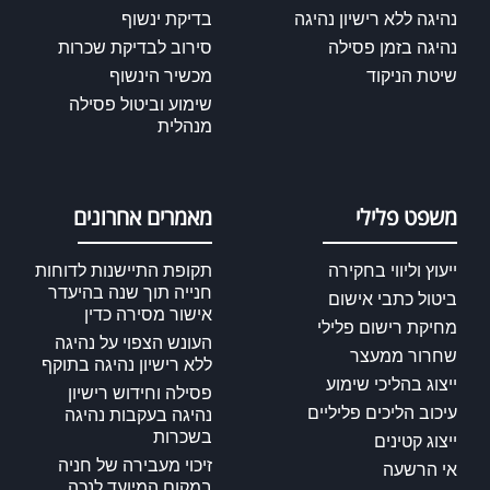
נהיגה ללא רישיון נהיגה
בדיקת ינשוף
נהיגה בזמן פסילה
סירוב לבדיקת שכרות
שיטת הניקוד
מכשיר הינשוף
שימוע וביטול פסילה
מנהלית
משפט פלילי
מאמרים אחרונים
ייעוץ וליווי בחקירה
תקופת התיישנות לדוחות
חנייה תוך שנה בהיעדר
ביטול כתבי אישום
אישור מסירה כדין
מחיקת רישום פלילי
העונש הצפוי על נהיגה
שחרור ממעצר
ללא רישיון נהיגה בתוקף
ייצוג בהליכי שימוע
פסילה וחידוש רישיון
עיכוב הליכים פליליים
נהיגה בעקבות נהיגה
בשכרות
ייצוג קטינים
זיכוי מעבירה של חניה
אי הרשעה
במקום המיועד לנכה