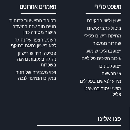
משפט פלילי
מאמרים אחרונים
ייעוץ וליווי בחקירה
תקופת התיישנות לדוחות
חנייה תוך שנה בהיעדר
ביטול כתבי אישום
אישור מסירה כדין
מחיקת רישום פלילי
העונש הצפוי על נהיגה
שחרור ממעצר
ללא רישיון נהיגה בתוקף
ייצוג בהליכי שימוע
פסילה וחידוש רישיון
עיכוב הליכים פליליים
נהיגה בעקבות נהיגה
בשכרות
ייצוג קטינים
זיכוי מעבירה של חניה
אי הרשעה
במקום המיועד לנכה
מידע לנאשם בפלילים
מושגי יסוד במשפט
פלילי
פנו אלינו