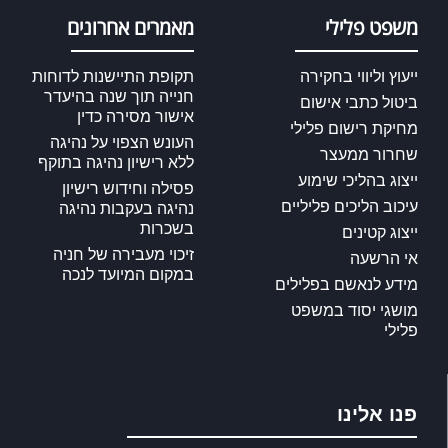
משפט פלילי
מאמרים אחרונים
ייעוץ וליווי בחקירה
תקופת התיישנות לדוחות
חנייה תוך שנה בהיעדר
ביטול כתבי אישום
אישור מסירה כדין
מחיקת רישום פלילי
העונש הצפוי על נהיגה
שחרור ממעצר
ללא רישיון נהיגה בתוקף
ייצוג בהליכי שימוע
פסילה וחידוש רישיון
עיכוב הליכים פליליים
נהיגה בעקבות נהיגה
בשכרות
ייצוג קטינים
זיכוי מעבירה של חניה
אי הרשעה
במקום המיועד לנכה
מידע לנאשם בפלילים
מושגי יסוד במשפט
פלילי
פנו אלינו