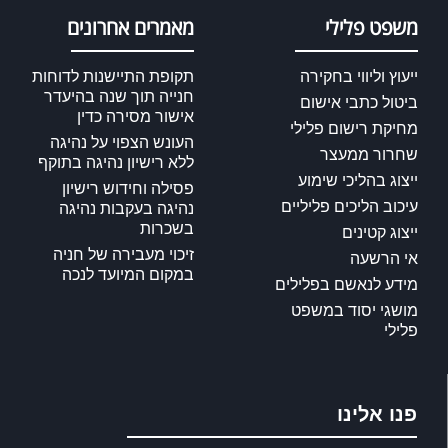
משפט פלילי
מאמרים אחרונים
ייעוץ וליווי בחקירה
תקופת התיישנות לדוחות
חנייה תוך שנה בהיעדר
ביטול כתבי אישום
אישור מסירה כדין
מחיקת רישום פלילי
העונש הצפוי על נהיגה
שחרור ממעצר
ללא רישיון נהיגה בתוקף
ייצוג בהליכי שימוע
פסילה וחידוש רישיון
עיכוב הליכים פליליים
נהיגה בעקבות נהיגה
בשכרות
ייצוג קטינים
זיכוי מעבירה של חניה
אי הרשעה
במקום המיועד לנכה
מידע לנאשם בפלילים
מושגי יסוד במשפט
פלילי
פנו אלינו