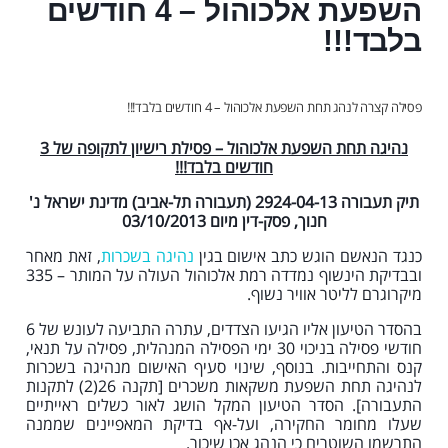
השפעת אלכוהול – 4 חודשים
בלבד!!!
פסילה קצרה לנהג תחת השפעת אלכוהול – 4 חודשים בלבד!!!
נהיגה תחת השפעת אלכוהול – פסילת רישיון לתקופה של 3
חודשים בלבד!!!
תיק תעבורה 2924-04-13 (תעבורה תל-אביב) מדינת ישראל נ'
חנוך, פסק-דין מיום 03/10/2013
כנגד הנאשם הוגש כתב אישום בגין
נהיגה בשכרות
, זאת מאחר
ובבדיקת הינשוף נמדדה רמת אלכוהול העולה על המותר – 335
מיקרוגרם לליטר אוויר נשוף.
בהסדר הטיעון אליו הגיעו הצדדים, עתרה התביעה לעונש של 6
חודשי פסילה בניכוי 30 ימי הפסילה המנהלית, פסילה על תנאי,
קנס והתחייבות. בנוסף, שינוי סעיף האישום מנהיגה בשכרות
לנהיגה תחת השפעת משקאות משכרים [תקנה 26(2) לתקנות
התעבורה]. הסדר הטיעון המקל הושג לאור כשלים ראייתיים
שעלו מחומר החקירה, ועל-אף בדיקת המאפיינים שממנה
התרשמו השוטרים כי הנהג אכן שיכור.