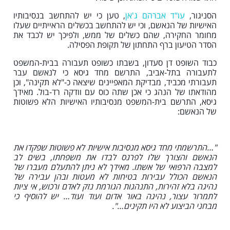
הסניגור,
עו"ד אברהם ג'אן
, טען כי יש להתחשב בנסיבותיו
האישיות של הנאשם, וכי יש להתחשב בכשלים הראייתיים שעלו
מחומר החקירה, שהם כשלים של ממש, ולפיכך יש לכבד את
הסדר הטיעון ברף התחתון של תקופת הפסילה.
כבוד השופט דן סעדון, בשבתו כשופט תעבורה בבית-המשפט
לתעבורה בתל-אביב, התרשם מחד גיסא כי לנאשם עבר
תעבורתי מכביד, מבדיקת המאפיינים שיצאה כ-"לא תקינה", וכן
מהודאתו של הנהג כי אכן שתה כוס עם וודקה רד-בול. מאידך
גיסא, התרשם בית-המשפט מנסיבותיו האישיות הלא פשוטות
של הנאשם:
"…התרשמתי מחד גיסא מנסיבות אישיות לא פשוטות שפקדו את
הנאשם והצורך שלו לפרנס לבדו את משפחתו, בשים לב
למצבה הרפואי של אשתו. מאידך לא ניתן להתעלם מעברו של
הנאשם הכולל עבירות בטיחות לא מעטות ובהן עבירה של
נהיגה בלא זהירות, התנהגות הגורמת נזק לאדם ורכוש, אי ציות
לתמרור עצור, נהיגה באור אדום ועוד ועוד… יש להוסיף כי
מבחני הביצוע לא היו תקינים…".