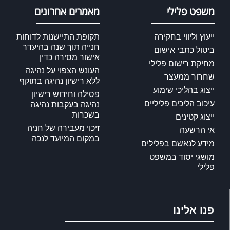
משפט פלילי
מאמרים אחרונים
ייעוץ וליווי בחקירה
תקופת התיישנות לדוחות
חנייה תוך שנה בהיעדר
ביטול כתבי אישום
אישור מסירה כדין
מחיקת רישום פלילי
העונש הצפוי על נהיגה
שחרור ממעצר
ללא רישיון נהיגה בתוקף
ייצוג בהליכי שימוע
פסילה וחידוש רישיון
עיכוב הליכים פליליים
נהיגה בעקבות נהיגה
בשכרות
ייצוג קטינים
זיכוי מעבירה של חניה
אי הרשעה
במקום המיועד לנכה
מידע לנאשם בפלילים
מושגי יסוד במשפט
פלילי
פנו אלינו