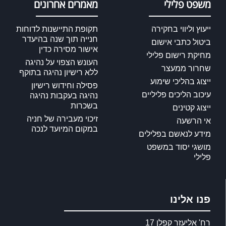
משפט פלילי
מאמרים אחרונים
ייעוץ וליווי בחקירה
תקופת התיישנות לדוחות
חנייה תוך שנה בהיעדר
ביטול כתבי אישום
אישור מסירה כדין
מחיקת רישום פלילי
העונש הצפוי על נהיגה
שחרור ממעצר
ללא רישיון נהיגה בתוקף
ייצוג בהליכי שימוע
פסילה וחידוש רישיון
עיכוב הליכים פליליים
נהיגה בעקבות נהיגה
בשכרות
ייצוג קטינים
זיכוי מעבירה של חניה
אי הרשעה
במקום המיועד לנכה
מידע לנאשם בפלילים
מושגי יסוד במשפט
פלילי
פנו אלינו
רח' אליעזר קפלן 17