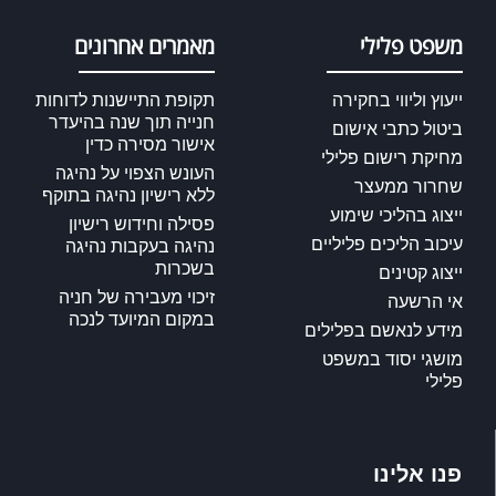
משפט פלילי
מאמרים אחרונים
ייעוץ וליווי בחקירה
תקופת התיישנות לדוחות
חנייה תוך שנה בהיעדר
ביטול כתבי אישום
אישור מסירה כדין
מחיקת רישום פלילי
העונש הצפוי על נהיגה
שחרור ממעצר
ללא רישיון נהיגה בתוקף
ייצוג בהליכי שימוע
פסילה וחידוש רישיון
עיכוב הליכים פליליים
נהיגה בעקבות נהיגה
בשכרות
ייצוג קטינים
זיכוי מעבירה של חניה
אי הרשעה
במקום המיועד לנכה
מידע לנאשם בפלילים
מושגי יסוד במשפט
פלילי
פנו אלינו