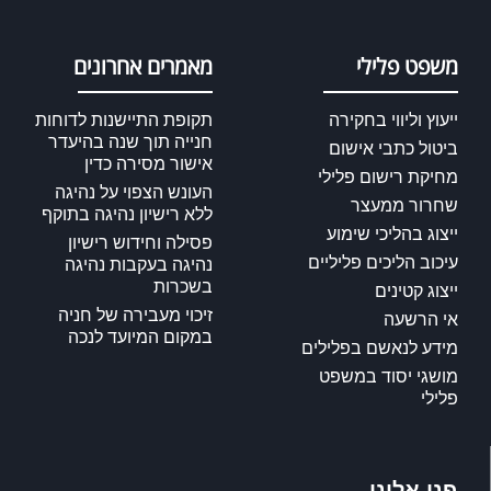
משפט פלילי
מאמרים אחרונים
ייעוץ וליווי בחקירה
תקופת התיישנות לדוחות
חנייה תוך שנה בהיעדר
ביטול כתבי אישום
אישור מסירה כדין
מחיקת רישום פלילי
העונש הצפוי על נהיגה
שחרור ממעצר
ללא רישיון נהיגה בתוקף
ייצוג בהליכי שימוע
פסילה וחידוש רישיון
עיכוב הליכים פליליים
נהיגה בעקבות נהיגה
בשכרות
ייצוג קטינים
זיכוי מעבירה של חניה
אי הרשעה
במקום המיועד לנכה
מידע לנאשם בפלילים
מושגי יסוד במשפט
פלילי
פנו אלינו