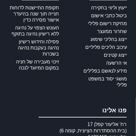
ייעוץ וליווי בחקירה
תקופת התיישנות לדוחות
חנייה תוך שנה בהיעדר
ביטול כתבי אישום
אישור מסירה כדין
מחיקת רישום פלילי
העונש הצפוי על נהיגה
שחרור ממעצר
ללא רישיון נהיגה בתוקף
ייצוג בהליכי שימוע
פסילה וחידוש רישיון
עיכוב הליכים פליליים
נהיגה בעקבות נהיגה
בשכרות
ייצוג קטינים
זיכוי מעבירה של חניה
אי הרשעה
במקום המיועד לנכה
מידע לנאשם בפלילים
מושגי יסוד במשפט
פלילי
פנו אלינו
רח' אליעזר קפלן 17
(בית ההסתדרות הציונית, קומה 6)