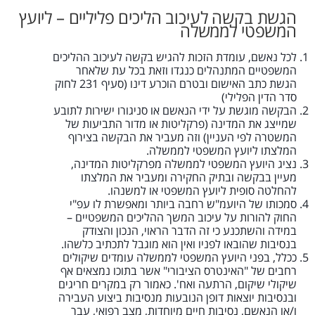
הגשת בקשה לעיכוב הליכים פליליים – ליועץ
המשפטי לממשלה
לכל נאשם, עומדת הזכות להגיש בקשה לעיכוב ההליכים
המשפטיים המתנהלים כנגדו וזאת בכל עת שלאחר
הגשת כתב האישום ובטרם הוכרע דינו (סעיף 231 לחוק
סדר הדין הפלילי)
הבקשה מוגשת על ידי הנאשם או סניגורו ישירות לתובע
שמייצג את המדינה (פרקליטות או מדור התביעות של
המשטרה לפי העניין) וזה מעביר את הבקשה בצירוף
המלצתו ליועץ המשפטי לממשלה.
נציג היועץ המשפטי לממשלה מפרקליטות המדינה,
מעיין בבקשה ובתיק החקירה ומעביר את המלצתו
להחלטה סופית ליועץ המשפטי או למשנהו.
סמכותו של היועמ"ש רחבה ביותר ומאפשרת לו עפ"י
החוק להורות על עיכוב המשך ההליכים המשפטיים –
במידה והשתכנע כי זה הדבר הראוי, הנכון והצודק
בנסיבות שהובאו לפניו ואין הוא מוגבל לתכתיב כלשהו.
ככלל, בפני היועץ המשפטי לממשלה עומדים שיקולים
רחבים של "האינטרס הציבורי" אשר בתוכו נמצאים אף
שיקולי שיקום, הרתעה ואח'. כאמור רק במקרים חריגים
ובנסיבות יוצאות דופן הנובעות מנסיבות ביצוע העבירה
ו/או הנאשם, נסיבות חיים מיוחדות, מצב רפואי, עבר