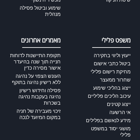
שימוע וביטול פסילה
מנהלית
משפט פלילי
מאמרים אחרונים
ייעוץ וליווי בחקירה
תקופת התיישנות לדוחות
חנייה תוך שנה בהיעדר
ביטול כתבי אישום
אישור מסירה כדין
מחיקת רישום פלילי
העונש הצפוי על נהיגה
שחרור ממעצר
ללא רישיון נהיגה בתוקף
ייצוג בהליכי שימוע
פסילה וחידוש רישיון
עיכוב הליכים פליליים
נהיגה בעקבות נהיגה
בשכרות
ייצוג קטינים
זיכוי מעבירה של חניה
אי הרשעה
במקום המיועד לנכה
מידע לנאשם בפלילים
מושגי יסוד במשפט
פלילי