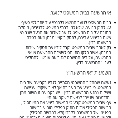
אי הרשעה בבית המשפט לנוער:
בבית המשפט לנוער הנושא רלבנטי עוד יותר.לפי סעיף
22 לחוק הנוער, שלא כמו בבתי המשפט לבגירים, מוטלת
החובה על בית המשפט לנוער לשלוח את הנער שנמצא
אשם בביצוע עבירה, לתסקיר קצין מבחן וזאת בטרם
הרשעתו בדין.
רק לאחר שבית המשפט יקבל לידיו את תסקיר שירות
המבחן, אשר חלקו מתייחס לשאלת ההרשעה או אי
ההרשעה, על בית המשפט לגזור את עונשו ולהחליט
לעניין ההרשעה בדין.
משמעות "אי הרשעה"?
נאשם שההליך המשפטי הסתיים לגביו בקביעה של בית
המשפט, כי ביצע את העבירה אך לאור שיקולי ענישה
ושיקום נמנע מהרשעתו בדין – יש בקביעה זו משום מתן
"הזדמנות שנייה" לנאשם לשקם את חייו.
אף שבית המשפט קבע כי הנאשם ביצע את המיוחס לו,
הרישום הפלילי אודות התיק הפלילי מופיע ברישום
הפנימי של המשטרה בלבד! (ולא במרשם הפלילי)
ולמעשה המידע אינו חשוף לגורמים חיצוניים (למעט מס'