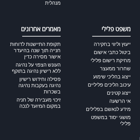
מנהלית
משפט פלילי
מאמרים אחרונים
ייעוץ וליווי בחקירה
תקופת התיישנות לדוחות
חנייה תוך שנה בהיעדר
ביטול כתבי אישום
אישור מסירה כדין
מחיקת רישום פלילי
העונש הצפוי על נהיגה
שחרור ממעצר
ללא רישיון נהיגה בתוקף
ייצוג בהליכי שימוע
פסילה וחידוש רישיון
עיכוב הליכים פליליים
נהיגה בעקבות נהיגה
בשכרות
ייצוג קטינים
זיכוי מעבירה של חניה
אי הרשעה
במקום המיועד לנכה
מידע לנאשם בפלילים
מושגי יסוד במשפט
פלילי