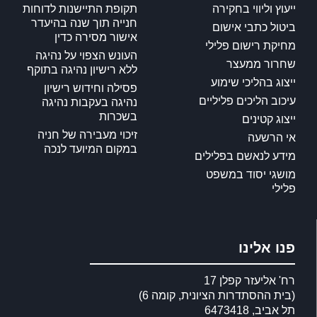
ייעוץ וליווי בחקירה
תקופת התיישנות לדוחות
חנייה תוך שנה בהיעדר
ביטול כתבי אישום
אישור מסירה כדין
מחיקת רישום פלילי
העונש הצפוי על נהיגה
שחרור ממעצר
ללא רישיון נהיגה בתוקף
ייצוג בהליכי שימוע
פסילה וחידוש רישיון
עיכוב הליכים פליליים
נהיגה בעקבות נהיגה
בשכרות
ייצוג קטינים
זיכוי מעבירה של חניה
אי הרשעה
במקום המיועד לנכה
מידע לנאשם בפלילים
מושגי יסוד במשפט
פלילי
פנו אלינו
רח' אליעזר קפלן 17
(בית ההסתדרות הציונית, קומה 6)
תל אביב, 6473418